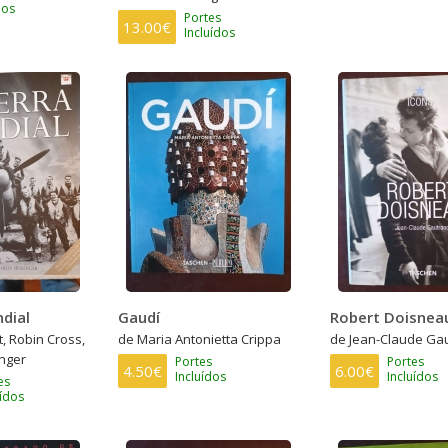
dos
Portes
13.00€
Incluídos
ndial
Gaudí
Robert Doisnea
t, Robin Cross,
de Maria Antonietta Crippa
de Jean-Claude Ga
nger
Portes
Portes
4.50€
6.00€
Incluídos
Incluídos
es
uídos