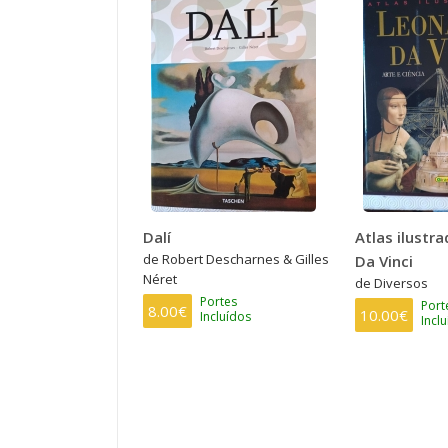
Dalí
Atlas ilustr
de Robert Descharnes & Gilles
Da Vinci
Néret
de Diversos
Portes
Port
8.00€
10.00€
Incluídos
Incl
PAGINAÇÃO