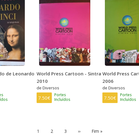
ado de Leonardo
World Press Cartoon - Sintra
World Press Car
2010
2006
de Diversos
de Diversos
es
Portes
Portes
7.50€
7.50€
uídos
Incluídos
Incluídos
Página
1
Page
2
Page
3
Próxima
››
Última
Fim »
atual
página
página