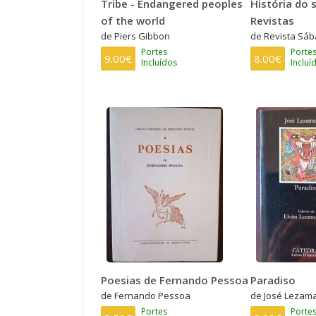
Tribe - Endangered peoples
História do s
of the world
Revistas
de Piers Gibbon
de Revista Sá
Portes
Porte
9.00€
8.00€
Incluídos
Incluí
Poesias de Fernando Pessoa
Paradiso
de Fernando Pessoa
de José Lezam
Portes
Porte