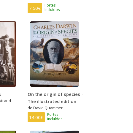
Portes
7.50€
Incluídos
u
On the origin of species -
utrand
The illustrated edition
de David Quammen
Portes
14.00€
Incluídos