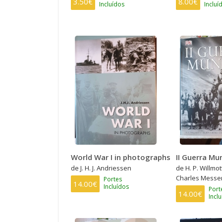
3.50€
8.00€
Incluídos
Incluí
World War I in photographs
II Guerra Mu
de J. H. J. Andriessen
de H. P. Willmot
Charles Messe
Portes
14.00€
Incluídos
Port
14.00€
Incl