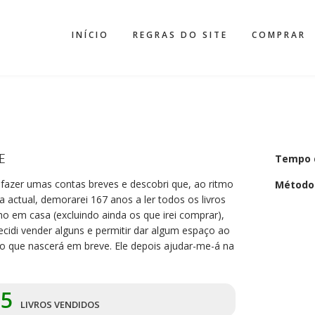
INÍCIO
REGRAS DO SITE
COMPRAR
E
Tempo 
 fazer umas contas breves e descobri que, ao ritmo
Método
ra actual, demorarei 167 anos a ler todos os livros
o em casa (excluindo ainda os que irei comprar),
cidi vender alguns e permitir dar algum espaço ao
ho que nascerá em breve. Ele depois ajudar-me-á na
75
LIVROS VENDIDOS