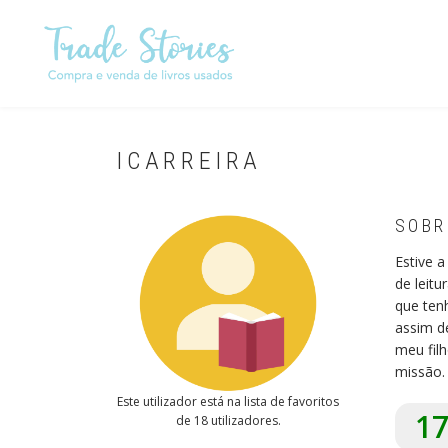
Passar
para
o
conteúdo
principal
ICARREIRA
SOBR
Estive a
de leitu
que tenh
assim de
meu fil
missão.
Este utilizador está na lista de favoritos
1
de 18 utilizadores.