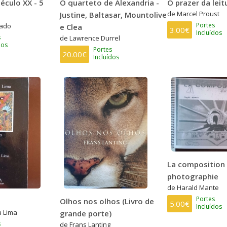
éculo XX - 5
O quarteto de Alexandria -
O prazer da leit
de Marcel Proust
Justine, Baltasar, Mountolive
Portes
bado
e Clea
3.00€
Incluídos
s
de Lawrence Durrel
dos
Portes
20.00€
Incluídos
La composition
photographie
de Harald Mante
Portes
Olhos nos olhos (Livro de
5.00€
Incluídos
a Lima
grande porte)
s
de Frans Lanting