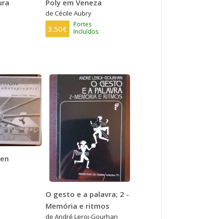
ura
Poly em Veneza
de Cécile Aubry
Portes
3.50€
Incluídos
 en
O gesto e a palavra; 2 -
Memória e ritmos
de André Leroi-Gourhan