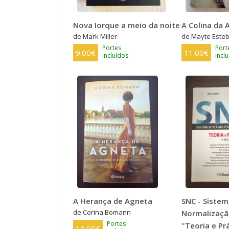
Nova Iorque a meio da noite
A Colina da
de Mark Miller
de Mayte Este
Portes
Port
9.00€
11.00€
Incluídos
Incl
A Herança de Agneta
SNC - Sistem
de Corina Bomann
Normalização
Portes
"Teoria e Pr
10.00€