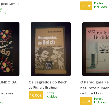
Portes
 e João Gomes
9.00€
Incluídos
es
uídos
MUNDO DA
Os Segredos do Reich
O Paradigma Pe
de Richard Breitman
natureza huma
Portes
chaussois
de Edgar Morin
10.00€
Incluídos
s
Portes
5.00€
dos
Incluídos