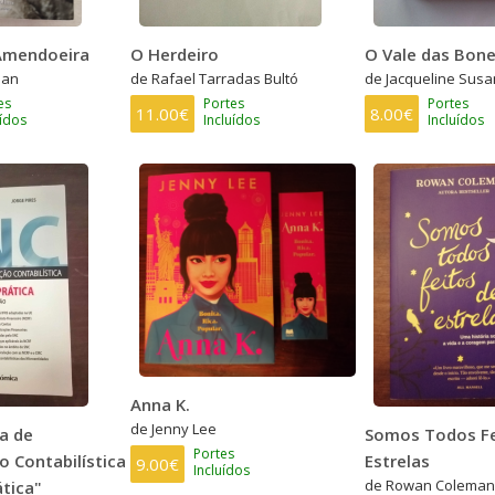
 Amendoeira
O Herdeiro
O Vale das Bon
ban
de Rafael Tarradas Bultó
de Jacqueline Sus
es
Portes
Portes
11.00€
8.00€
uídos
Incluídos
Incluídos
Anna K.
de Jenny Lee
a de
Somos Todos Fe
Portes
 Contabilística
Estrelas
9.00€
Incluídos
de Rowan Coleman
ática"