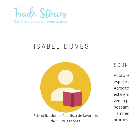
Passar
para
o
conteúdo
principal
ISABEL DOVES
SOBR
Adoro l
espaço p
Acredito
estarem 
venda p
possam 
Também 
Este utilizador está na lista de favoritos
promove
de 11 utilizadores.