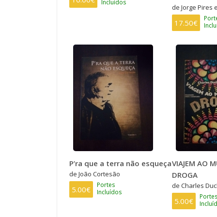
Incluídos
de Jorge Pires
Port
17.50€
Incl
P’ra que a terra não esqueça
VIAJEM AO 
de João Cortesão
DROGA
Portes
de Charles Du
5.00€
Incluídos
Porte
5.00€
Incluí