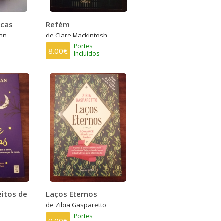
ecas
Refém
ann
de Clare Mackintosh
Portes
8.00€
Incluídos
itos de
Laços Eternos
de Zibia Gasparetto
Portes
9.00€