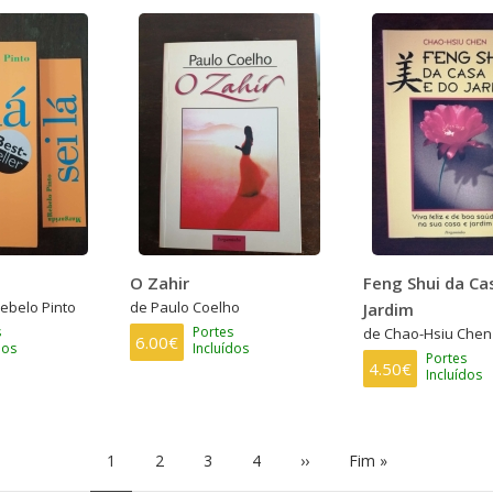
O Zahir
Feng Shui da Ca
ebelo Pinto
de Paulo Coelho
Jardim
s
Portes
de Chao-Hsiu Chen
6.00€
dos
Incluídos
Portes
4.50€
Incluídos
Página
1
Page
2
Page
3
Page
4
Próxima
››
Última
Fim »
atual
página
página