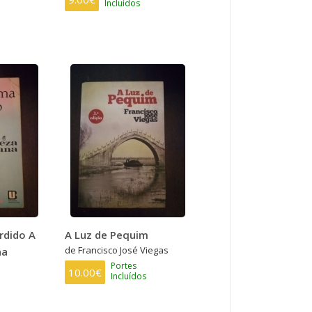
Incluídos
rdido A
A Luz de Pequim
de Francisco José Viegas
na
Portes
10.00€
Incluídos