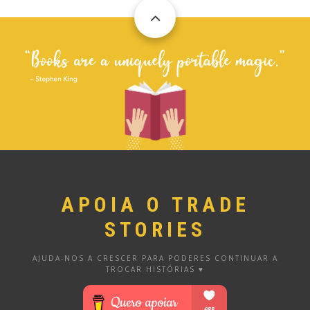
APOIA O TRADE
STORIES
AJUDA-NOS A CRESCER PARA PODERES CONTINUAR A
TROCAR HISTÓRIAS ♥