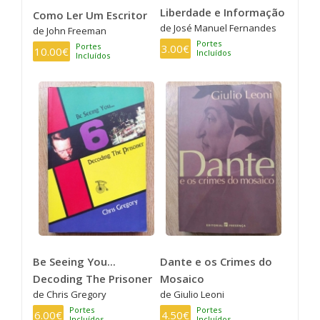
Liberdade e Informação
Como Ler Um Escritor
de José Manuel Fernandes
de John Freeman
Portes
Portes
3.00€
10.00€
Incluídos
Incluídos
Be Seeing You...
Dante e os Crimes do
Decoding The Prisoner
Mosaico
de Chris Gregory
de Giulio Leoni
Portes
Portes
6.00€
4.50€
Incluídos
Incluídos