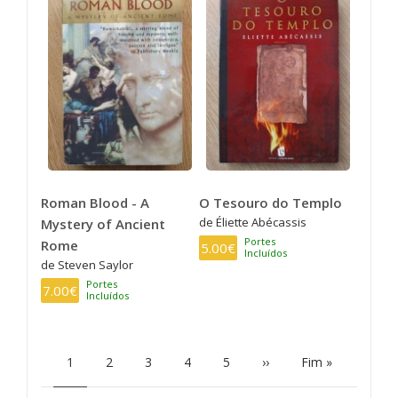
Roman Blood - A
O Tesouro do Templo
de Éliette Abécassis
Mystery of Ancient
Portes
Rome
5.00€
Incluídos
de Steven Saylor
Portes
7.00€
Incluídos
PAGINAÇÃO
Página
1
Page
2
Page
3
Page
4
Page
5
Próxima
››
Última
Fim »
atual
página
página