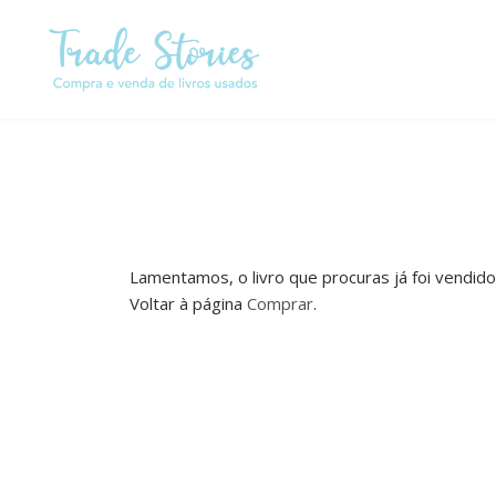
Passar
para
o
conteúdo
principal
Lamentamos, o livro que procuras já foi vendido
Voltar à página
Comprar
.