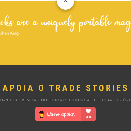
APOIA O TRADE STORIES
DA-NOS A CRESCER PARA PODERES CONTINUAR A TROCAR HISTÓRI