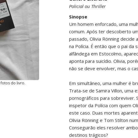
Policial ou Thriller
Sinopse
Um homem enforcado, uma mulh
comum. Após ter descoberto uma
passado, Olivia Rönning decide 
na Polícia. É então que o pai da
alfândega em Estocolmo, aparece
aponta para suicídio. Olivia, po
não se deve envolver, mas o ca
Em simultâneo, uma mulher é br
fotos do livro.
Trata-se de Samira Villon, uma ex
pornográficos para sobreviver. 
inspetor da Polícia com quem Ol
este caso. Duas mortes aparent
Olivia Rönning e Tom Stilton nu
Conseguirão eles resolver ambo
destinos trágicos?