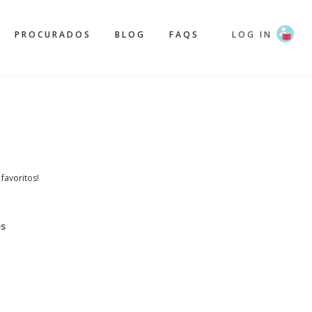
PROCURADOS
BLOG
FAQS
LOG IN
 favoritos!
es