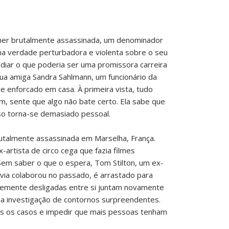
er brutalmente assassinada, um denominador
 verdade perturbadora e violenta sobre o seu
adiar o que poderia ser uma promissora carreira
 sua amiga Sandra Sahlmann, um funcionário da
 enforcado em casa. À primeira vista, tudo
rém, sente que algo não bate certo. Ela sabe que
so torna-se demasiado pessoal.
utalmente assassinada em Marselha, França.
-artista de circo cega que fazia filmes
Sem saber o que o espera, Tom Stilton, um ex-
ivia colaborou no passado, é arrastado para
emente desligadas entre si juntam novamente
ma investigação de contornos surpreendentes.
s os casos e impedir que mais pessoas tenham