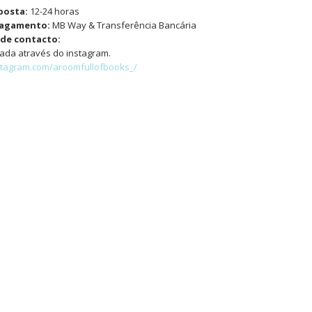
posta:
12-24 horas
pagamento:
MB Way & Transferência Bancária
de contacto:
da através do instagram.
stagram.com/aroomfullofbooks_/