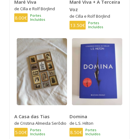
Maré Viva
Maré Viva + A Terceira
de Cilla e Rolf Börjlind
Voz
Portes
de Cilla e Rolf Börjlind
8.00€
Incluídos
Portes
13.50€
Incluídos
A Casa das Tias
Domina
de Cristina Almeida Serôdio
de L.S. Hilton
Portes
Portes
5.00€
8.50€
Incluídos
Incluídos