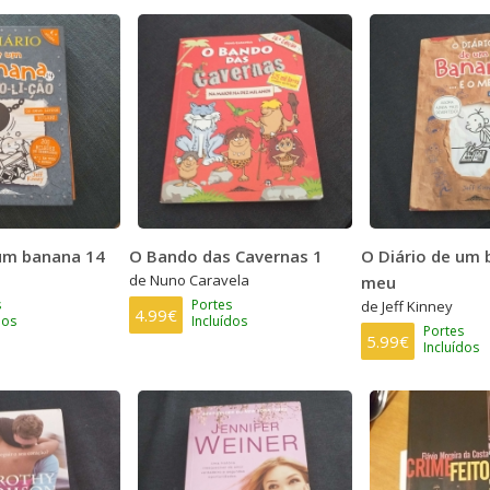
 um banana 14
O Bando das Cavernas 1
O Diário de um 
de Nuno Caravela
meu
s
Portes
de Jeff Kinney
4.99€
dos
Incluídos
Portes
5.99€
Incluídos