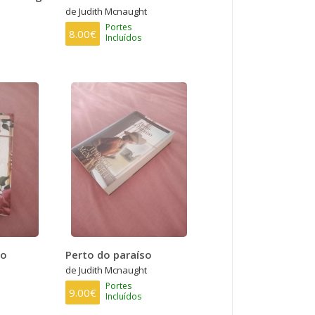
de Judith Mcnaught
Portes
8.00€
Incluídos
so
Perto do paraíso
de Judith Mcnaught
Portes
9.00€
Incluídos