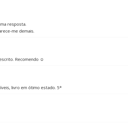
uma resposta.
arece-me demais.
escrito. Recomendo ☺️
veis, livro em ótimo estado. 5*