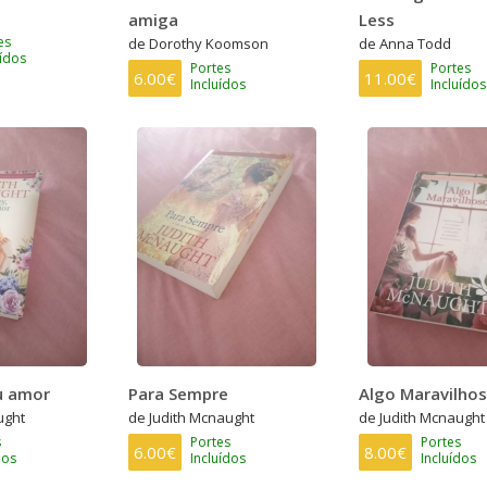
amiga
Less
es
de Dorothy Koomson
de Anna Todd
uídos
Portes
Portes
6.00€
11.00€
Incluídos
Incluídos
u amor
Para Sempre
Algo Maravilho
ught
de Judith Mcnaught
de Judith Mcnaught
s
Portes
Portes
6.00€
8.00€
dos
Incluídos
Incluídos