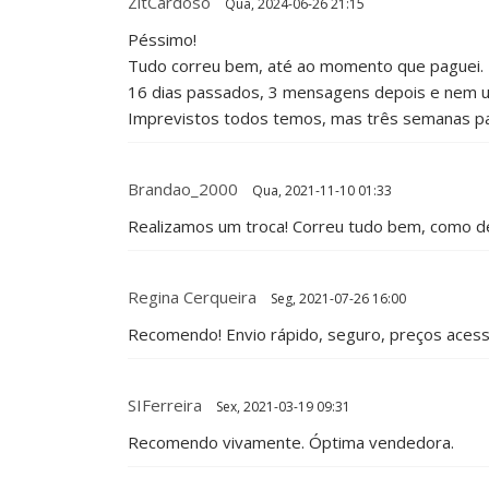
ZitCardoso
Qua, 2024-06-26 21:15
Péssimo!
Tudo correu bem, até ao momento que paguei.
16 dias passados, 3 mensagens depois e nem 
Imprevistos todos temos, mas três semanas p
Brandao_2000
Qua, 2021-11-10 01:33
Realizamos um troca! Correu tudo bem, como d
Regina Cerqueira
Seg, 2021-07-26 16:00
Recomendo! Envio rápido, seguro, preços acessí
SIFerreira
Sex, 2021-03-19 09:31
Recomendo vivamente. Óptima vendedora.