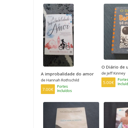
O Diário de
de Jeff Kinney
A improbalidade do amor
Porte
de Hannah Rothschild
5.00€
Incluí
Portes
7.00€
Incluídos