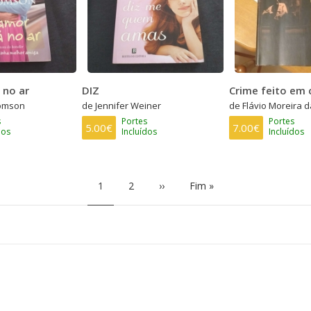
 no ar
DIZ
Crime feito em 
omson
de Jennifer Weiner
de Flávio Moreira d
s
Portes
Portes
5.00€
7.00€
dos
Incluídos
Incluídos
Página
1
Page
2
Próxima
››
Última
Fim »
atual
página
página