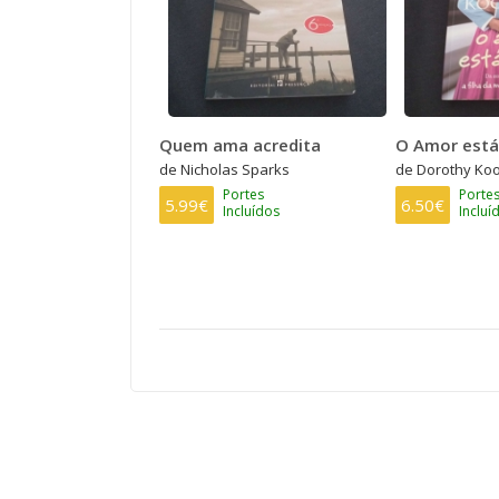
Quem ama acredita
O Amor está
de Nicholas Sparks
de Dorothy Ko
Portes
Porte
5.99€
6.50€
Incluídos
Incluí
PAGINAÇÃO