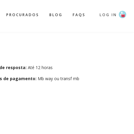
PROCURADOS
BLOG
FAQS
LOG IN
de resposta:
Até 12 horas
s de pagamento:
Mb way ou transf mb