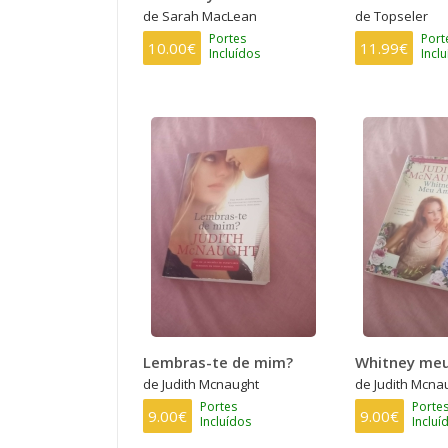
de Sarah MacLean
de Topseler
Portes
Port
10.00€
11.99€
Incluídos
Incl
Lembras-te de mim?
Whitney me
de Judith Mcnaught
de Judith Mcna
Portes
Porte
9.00€
9.00€
Incluídos
Incluí