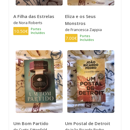
A Filha das Estrelas
Eliza e os Seus
de Nora Roberts
Monstros
Portes
de Francesca Zappia
10.50€
Incluídos
Portes
7.00€
Incluídos
Um Bom Partido
Um Postal de Detroit
de Curtis Sittenfeld
de João Ricardo Pedro