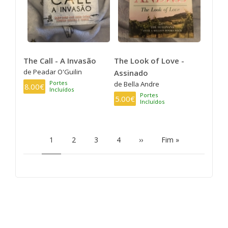
The Call - A Invasão
The Look of Love -
de Peadar O'Guilin
Assinado
Portes
de Bella Andre
8.00€
Incluídos
Portes
5.00€
Incluídos
PAGINAÇÃO
Página
1
Page
2
Page
3
Page
4
Próxima
››
Última
Fim »
atual
página
página