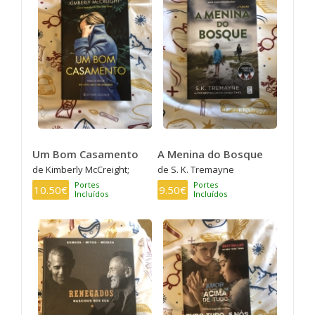
Um Bom Casamento
A Menina do Bosque
de Kimberly McCreight;
de S. K. Tremayne
Portes
Portes
10.50€
9.50€
Incluídos
Incluídos