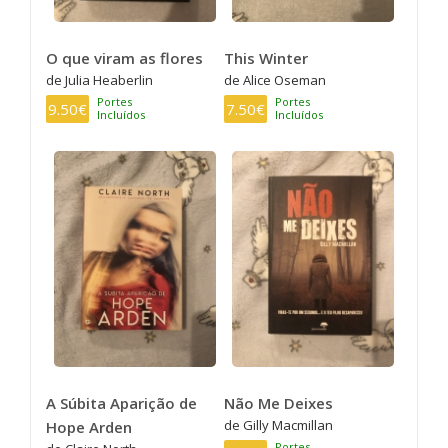
O que viram as flores
This Winter
de Julia Heaberlin
de Alice Oseman
Portes
Portes
9.50€
7.50€
Incluídos
Incluídos
A Súbita Aparição de
Não Me Deixes
de Gilly Macmillan
Hope Arden
Portes