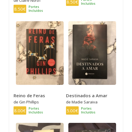
de Claire North
8.50€
Incluídos
Portes
8.50€
Incluídos
Reino de Feras
Destinados a Amar
de Gin Phillips
de Madie Saraiva
Portes
Portes
8.00€
5.00€
Incluídos
Incluídos