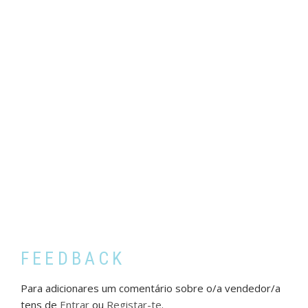
FEEDBACK
Para adicionares um comentário sobre o/a vendedor/a
tens de
Entrar
ou
Registar-te
.