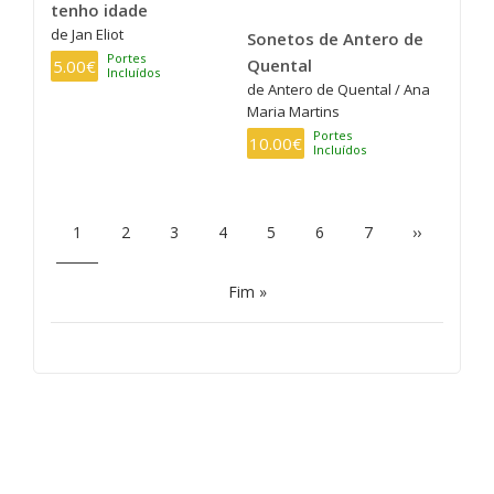
tenho idade
de Jan Eliot
Sonetos de Antero de
Portes
Quental
5.00€
Incluídos
de Antero de Quental / Ana
Maria Martins
Portes
10.00€
Incluídos
PAGINAÇÃO
Página
1
Page
2
Page
3
Page
4
Page
5
Page
6
Page
7
Próxima
››
atual
página
Última
Fim »
página