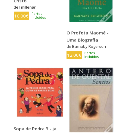
Cristo
de I millenari
Portes
10.00€
Incluídos
O Profeta Maomé -
Uma Biografia
de Barnaby Rogerson
Portes
12.00€
Incluídos
Sopa de Pedra 3 - ja