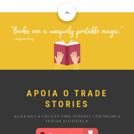
APOIA O TRADE
STORIES
AJUDA-NOS A CRESCER PARA PODERES CONTINUAR A
TROCAR HISTÓRIAS ♥