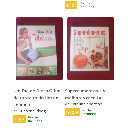
Portes
4.50€
Incluídos
Um Dia de Dieta O fim
Superalimentos - As
da ratoeira do fim de
melhores receitas
de Kathrin Sebastian
semana
Portes
de Susanne Ploog
16.00€
Incluídos
Portes
4.00€
Incluídos