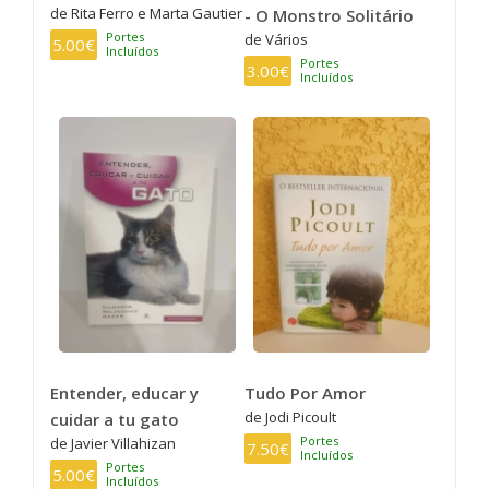
de Rita Ferro e Marta Gautier
- O Monstro Solitário
Portes
de Vários
5.00€
Incluídos
Portes
3.00€
Incluídos
Entender, educar y
Tudo Por Amor
de Jodi Picoult
cuidar a tu gato
Portes
de Javier Villahizan
7.50€
Incluídos
Portes
5.00€
Incluídos