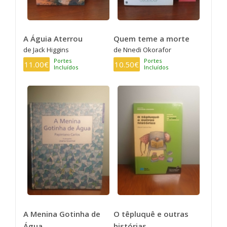
A Águia Aterrou
Quem teme a morte
de Jack Higgins
de Nnedi Okorafor
Portes
Portes
11.00€
10.50€
Incluídos
Incluídos
A Menina Gotinha de
O têpluquê e outras
Água
histórias