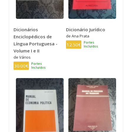
Dicionários
Dicionário Jurídico
de Ana Prata
Enciclopédicos de
Portes
Língua Portuguesa -
12.50€
Incluídos
Volume I e II
de Vários
Portes
30.00€
Incluídos