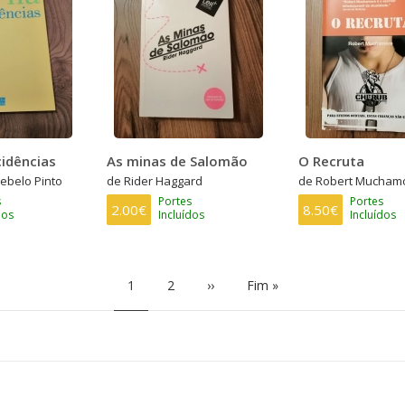
idências
As minas de Salomão
O Recruta
ebelo Pinto
de Rider Haggard
de Robert Mucham
s
Portes
Portes
2.00€
8.50€
dos
Incluídos
Incluídos
Página
1
Page
2
Próxima
››
Última
Fim »
atual
página
página