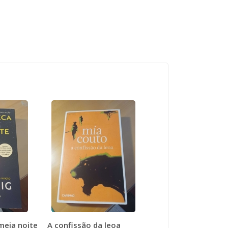
meia noite
A confissão da leoa