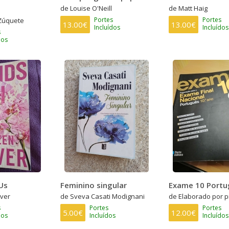
de Louise O'Neill
de Matt Haig
Portes
Portes
Zúquete
13.00€
13.00€
Incluídos
Incluídos
s
dos
 Us
Feminino singular
Exame 10 Portu
ver
de Sveva Casati Modignani
de Elaborado por 
s
Portes
Portes
5.00€
12.00€
dos
Incluídos
Incluídos