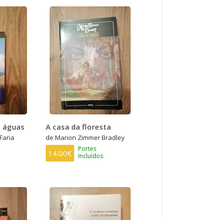
s águas
A casa da floresta
Faria
de Marion Zimmer Bradley
Portes
14.00€
Incluídos