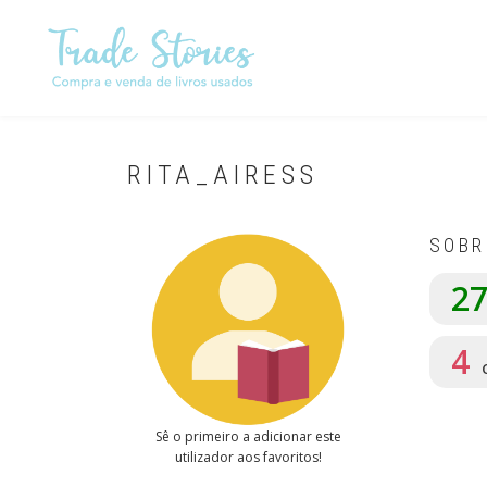
Passar
para
o
conteúdo
principal
RITA_AIRESS
SOBR
2
4
Sê o primeiro a adicionar este
utilizador aos favoritos!