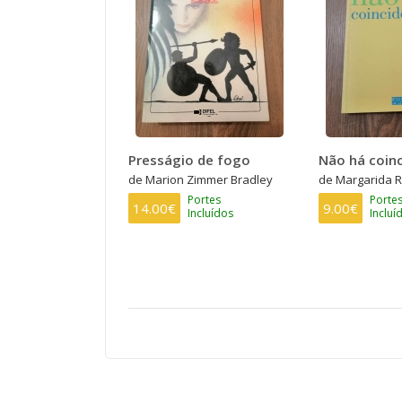
Presságio de fogo
Não há coinc
de Marion Zimmer Bradley
de Margarida R
Portes
Porte
14.00€
9.00€
Incluídos
Incluí
PAGINAÇÃO