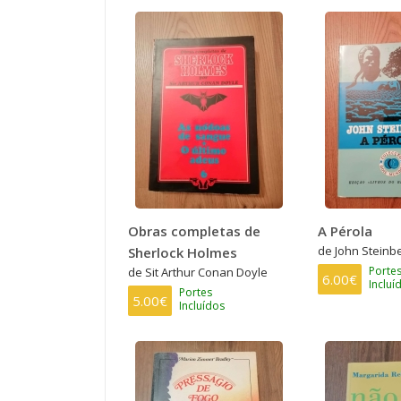
Obras completas de
A Pérola
de John Steinb
Sherlock Holmes
Porte
de Sit Arthur Conan Doyle
6.00€
Incluí
Portes
5.00€
Incluídos