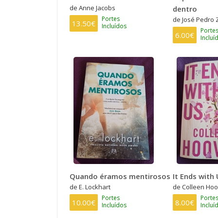
de Anne Jacobs
dentro
Portes
de José Pedro 
13.50€
Incluídos
Porte
6.00€
Incluí
Quando éramos mentirosos
It Ends with
de E. Lockhart
de Colleen Hoo
Portes
Porte
10.00€
8.00€
Incluídos
Incluí