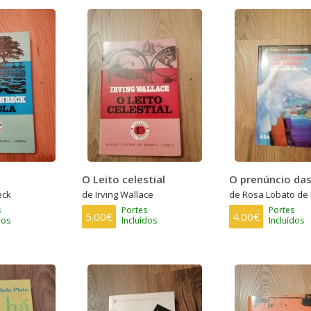
O Leito celestial
O prenúncio da
eck
de Irving Wallace
de Rosa Lobato de 
s
Portes
Portes
5.00€
4.00€
dos
Incluídos
Incluídos