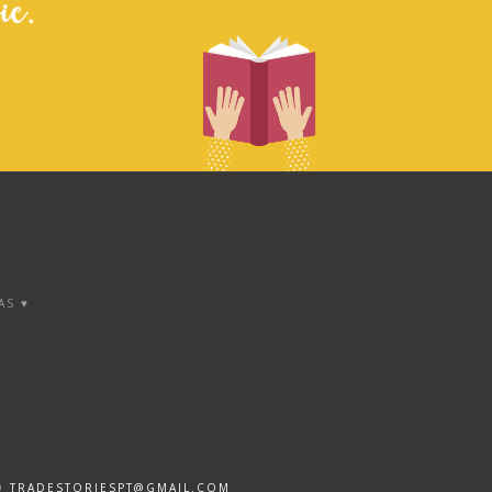
AS ♥
DO
TRADESTORIESPT@GMAIL.COM