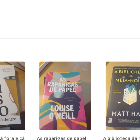
á fora e cá
As raparigas de papel
A biblioteca da 