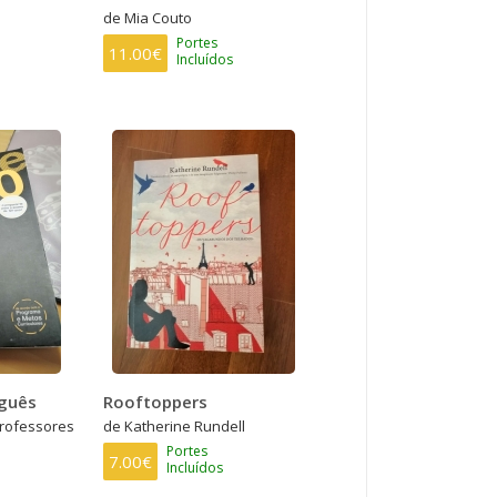
de Mia Couto
Portes
11.00€
Incluídos
guês
Rooftoppers
professores
de Katherine Rundell
Portes
7.00€
Incluídos