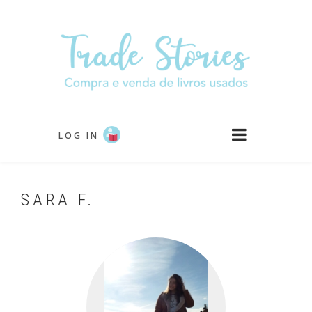
Passar
para
o
conteúdo
principal
LOG IN
SARA F.