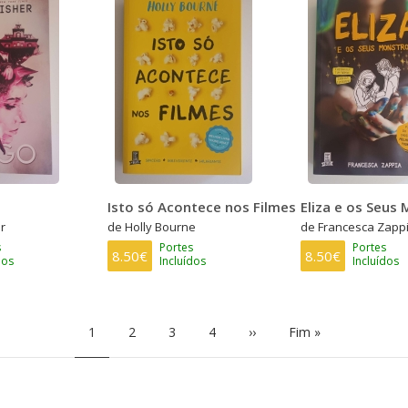
Isto só Acontece nos Filmes
Eliza e os Seus
r
de Holly Bourne
de Francesca Zapp
s
Portes
Portes
8.50€
8.50€
dos
Incluídos
Incluídos
Página
1
Page
2
Page
3
Page
4
Próxima
››
Última
Fim »
atual
página
página