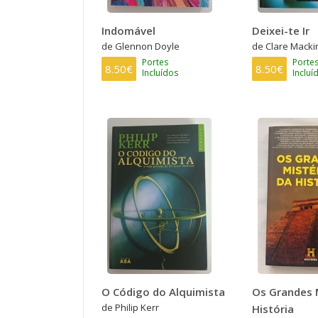
Indomável
Deixei-te Ir
de Glennon Doyle
de Clare Macki
Portes
Porte
8.50€
8.50€
Incluídos
Incluí
O Código do Alquimista
Os Grandes 
de Philip Kerr
História