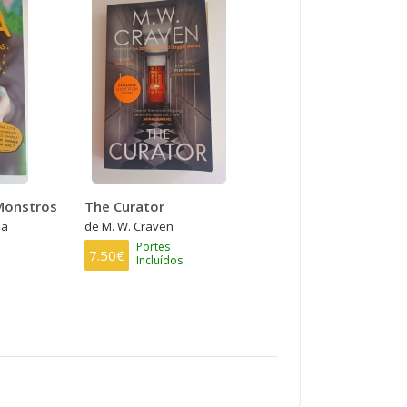
 Monstros
The Curator
ia
de M. W. Craven
Portes
7.50€
Incluídos