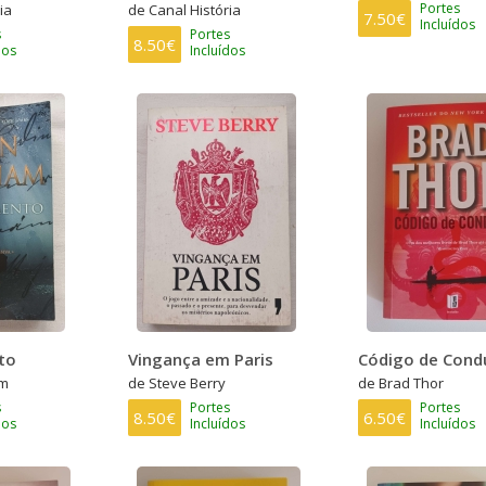
Portes
ia
de Canal História
7.50€
Incluídos
s
Portes
8.50€
dos
Incluídos
to
Vingança em Paris
Código de Cond
am
de Steve Berry
de Brad Thor
s
Portes
Portes
8.50€
6.50€
dos
Incluídos
Incluídos