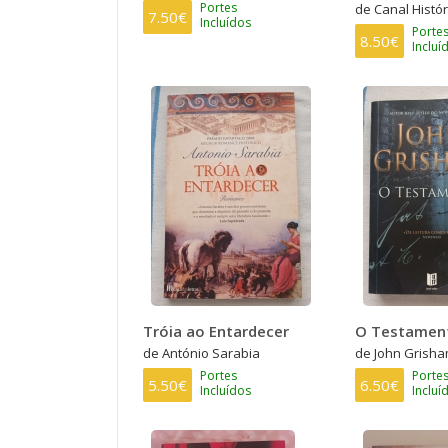
Portes
de Canal Histór
7.50€
Incluídos
Porte
8.50€
Incluí
Tróia ao Entardecer
O Testamen
de António Sarabia
de John Grish
Portes
Porte
5.50€
6.50€
Incluídos
Incluí