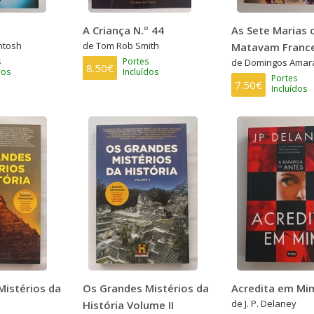
A Criança N.º 44
As Sete Marias 
ntosh
de Tom Rob Smith
Matavam Franc
s
Portes
de Domingos Amar
8.50€
dos
Incluídos
Portes
7.50€
Incluídos
Mistérios da
Os Grandes Mistérios da
Acredita em Mi
de J. P. Delaney
História Volume II