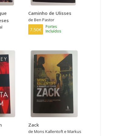
que
Caminho de Ulisses
de Ben Pastor
eses
Portes
al
7.50€
Incluídos
m
Zack
de Mons Kallentoft e Markus