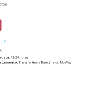
otos
R/A
S
posta:
12-24 horas
pagamento:
Transferência Bancária ou MbWay