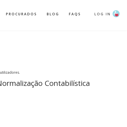
PROCURADOS
BLOG
FAQS
LOG IN
 utilizadores.
ormalização Contabilística