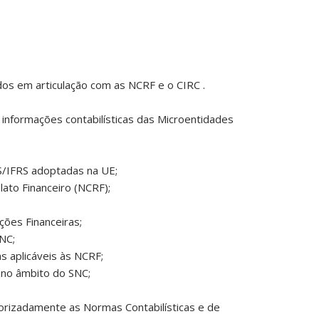
os em articulação com as NCRF e o CIRC .
e informações contabilísticas das Microentidades
S/IFRS adoptadas na UE;
lato Financeiro (NCRF);
ões Financeiras;
NC;
as aplicáveis às NCRF;
s no âmbito do SNC;
orizadamente as Normas Contabilísticas e de