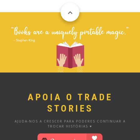
APOIA O TRADE
STORIES
AJUDA-NOS A CRESCER PARA PODERES CONTINUAR A
TROCAR HISTÓRIAS ♥