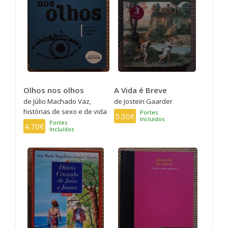
Olhos nos olhos
A Vida é Breve
de Júlio Machado Vaz,
de Jostein Gaarder
histórias de sexo e de vida
Portes
5.30€
Incluídos
Portes
4.70€
Incluídos