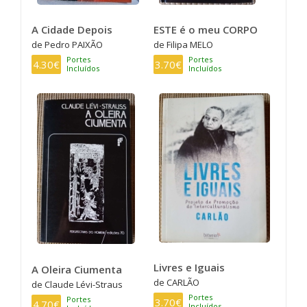
A Cidade Depois
ESTE é o meu CORPO
de Pedro PAIXÃO
de Filipa MELO
Portes
Portes
4.30€
3.70€
Incluídos
Incluídos
Livres e Iguais
A Oleira Ciumenta
de CARLÃO
de Claude Lévi-Straus
Portes
Portes
3.70€
4.70€
Incluídos