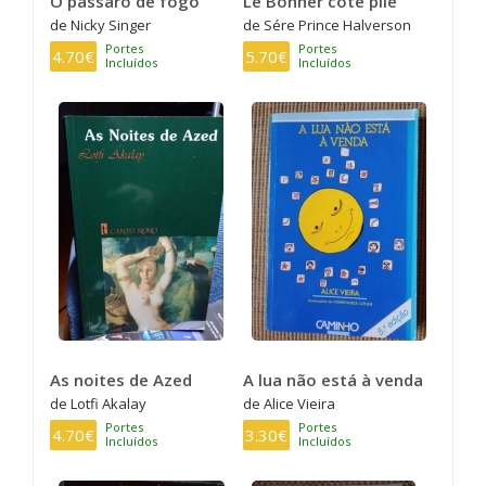
O pássaro de fogo
Le Bonher côte pile
de Nicky Singer
de Sére Prince Halverson
Portes
Portes
4.70€
5.70€
Incluídos
Incluídos
As noites de Azed
A lua não está à venda
de Lotfi Akalay
de Alice Vieira
Portes
Portes
4.70€
3.30€
Incluídos
Incluídos