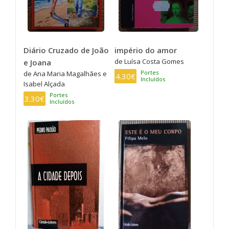
Diário Cruzado de João
império do amor
de Luísa Costa Gomes
e Joana
Portes
de Ana Maria Magalhães e
4.30€
Incluídos
Isabel Alçada
Portes
3.30€
Incluídos