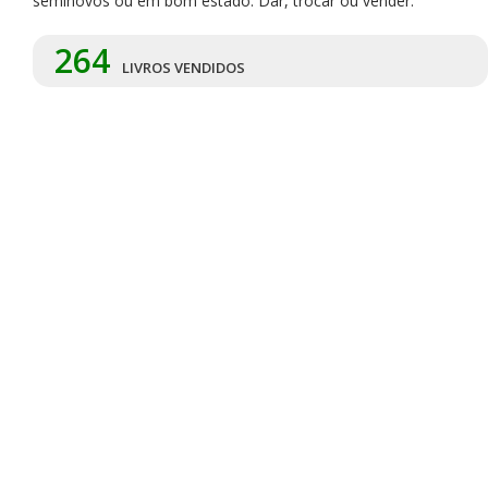
seminovos ou em bom estado. Dar, trocar ou vender.
264
LIVROS VENDIDOS