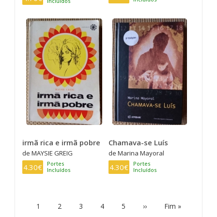
Incluídos
irmã rica e irmã pobre
Chamava-se Luís
de MAYSIE GREIG
de Marina Mayoral
Portes
Portes
4.30€
4.30€
Incluídos
Incluídos
PAGINAÇÃO
Página
1
Page
2
Page
3
Page
4
Page
5
Próxima
››
Última
Fim »
atual
página
página