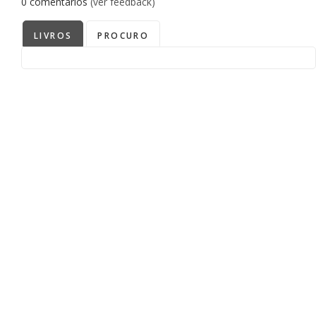
0
comentários
(ver feedback)
LIVROS
PROCURO