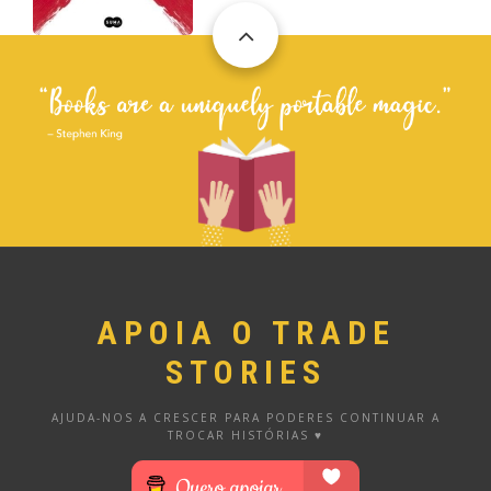
APOIA O TRADE
STORIES
AJUDA-NOS A CRESCER PARA PODERES CONTINUAR A
TROCAR HISTÓRIAS ♥