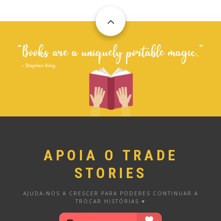
APOIA O TRADE
STORIES
AJUDA-NOS A CRESCER PARA PODERES CONTINUAR A
TROCAR HISTÓRIAS ♥