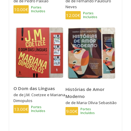
de de Pedro Paixão
de de Fernando Paulouro
Neves
Portes
10.00€
Incluídos
Portes
12.00€
Incluídos
O Dom das Línguas
Histórias de Amor
de de J.M. Coetzee e Mariana
Moderno
Dimopulos
de de Maria Olívia Sebastião
Portes
13.00€
Portes
9.00€
Incluídos
Incluídos
PAGINAÇÃO