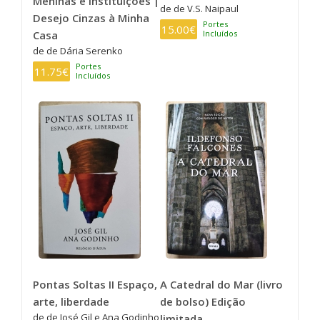
Meninas e Instituições |
de de V.S. Naipaul
Desejo Cinzas à Minha
Portes
15.00€
Incluídos
Casa
de de Dária Serenko
Portes
11.75€
Incluídos
Pontas Soltas II Espaço,
A Catedral do Mar (livro
arte, liberdade
de bolso) Edição
de de José Gil e Ana Godinho
limitada