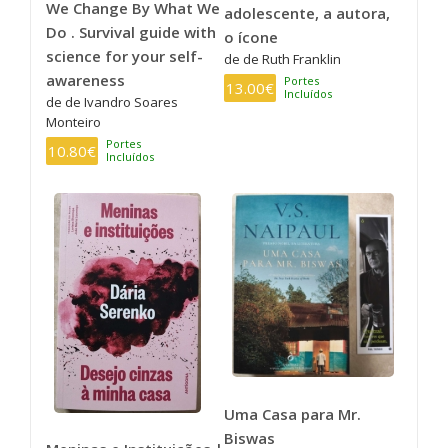
We Change By What We
adolescente, a autora,
Do . Survival guide with
o ícone
science for your self-
de de Ruth Franklin
awareness
Portes
13.00€
Incluídos
de de Ivandro Soares
Monteiro
Portes
10.80€
Incluídos
Uma Casa para Mr.
Biswas