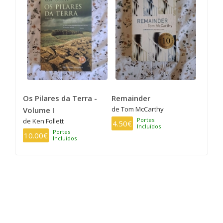
Os Pilares da Terra -
Remainder
de Tom McCarthy
Volume I
Portes
de Ken Follett
4.50€
Incluídos
Portes
10.00€
Incluídos