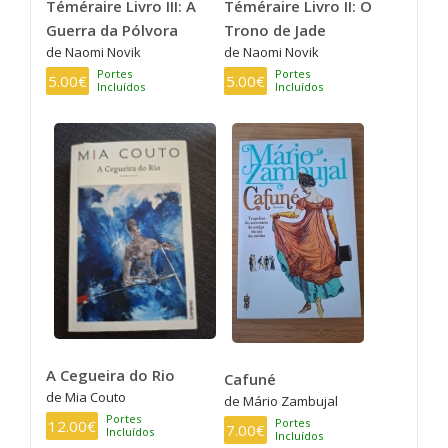
Téméraire Livro III: A
Téméraire Livro II: O
Guerra da Pólvora
Trono de Jade
de Naomi Novik
de Naomi Novik
Portes
Portes
5.00€
5.00€
Incluídos
Incluídos
A Cegueira do Rio
Cafuné
de Mia Couto
de Mário Zambujal
Portes
Portes
12.00€
7.00€
Incluídos
Incluídos