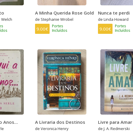
to
A Minha Querida Rose Gold
Nunca te perdi
s Welch
de Stephanie Wrobel
de Linda Howard
es
Portes
Portes
9.00€
9.00€
uídos
Incluídos
Incluídos
co Anos…
A Livraria dos Destinos
Livre para Amar
le
de Veronica Henry
de J. A. Redmerski