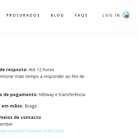
PROCURADOS
BLOG
FAQS
LOG IN
de resposta:
Até 12 horas
emorar mais tempo a responder ao fim de
s de pagamento:
MBway e transferência.
a em mãos:
Braga
meios de contacto
Member
/www.vinted.pt/member/64553600