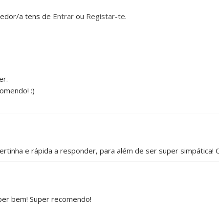
dedor/a tens de
Entrar
ou
Registar-te
.
er.
comendo! :)
ertinha e rápida a responder, para além de ser super simpática! 
uper bem! Super recomendo!