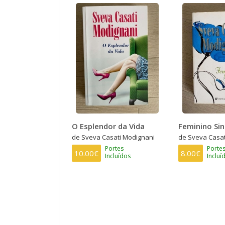
O Esplendor da Vida
Feminino Sin
de Sveva Casati Modignani
de Sveva Casat
Portes
Porte
10.00€
8.00€
Incluídos
Incluí
PAGINAÇÃO