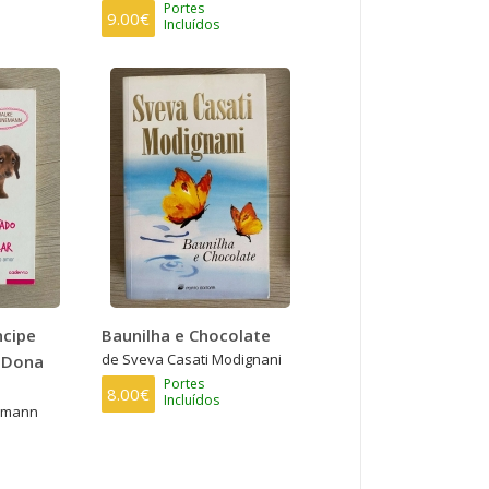
Portes
9.00€
Incluídos
ncipe
Baunilha e Chocolate
de Sveva Casati Modignani
 Dona
Portes
8.00€
Incluídos
emann