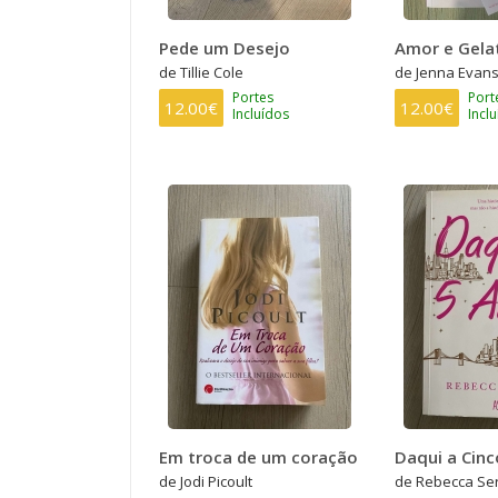
Pede um Desejo
Amor e Gela
de Tillie Cole
de Jenna Evan
Portes
Port
12.00€
12.00€
Incluídos
Incl
Em troca de um coração
Daqui a Cin
de Jodi Picoult
de Rebecca Ser