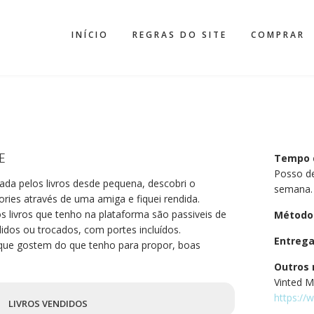
INÍCIO
REGRAS DO SITE
COMPRAR
E
Tempo 
Posso d
ada pelos livros desde pequena, descobri o
semana.
ries através de uma amiga e fiquei rendida.
s livros que tenho na plataforma são passiveis de
Método
idos ou trocados, com portes incluídos.
Entreg
que gostem do que tenho para propor, boas
Outros 
Vinted 
1
https:/
LIVROS VENDIDOS