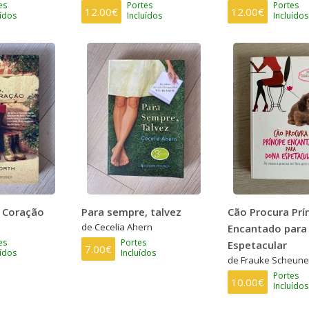
es
Portes
Portes
12.00€
12.00€
uídos
Incluídos
Incluídos
, Coração
Para sempre, talvez
Cão Procura Prí
de Cecelia Ahern
Encantado para
es
Portes
Espetacular
7.00€
uídos
Incluídos
de Frauke Scheun
Portes
10.00€
Incluídos