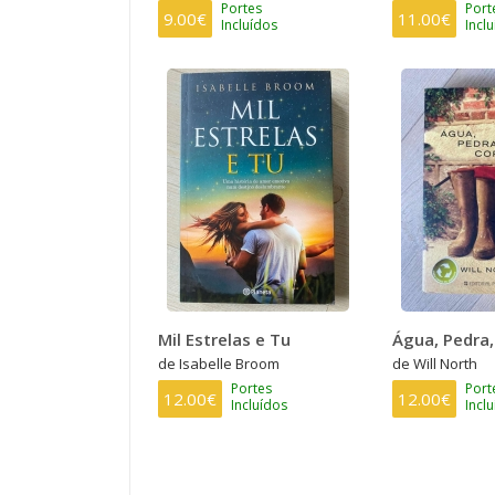
Portes
Port
9.00€
11.00€
Incluídos
Incl
Mil Estrelas e Tu
Água, Pedra
de Isabelle Broom
de Will North
Portes
Port
12.00€
12.00€
Incluídos
Incl