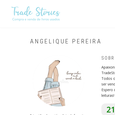
Passar
para
o
conteúdo
principal
ANGELIQUE PEREIRA
SOBR
Apaixon
TradeSto
Todos o
ser vend
Espero 
leituras!
2