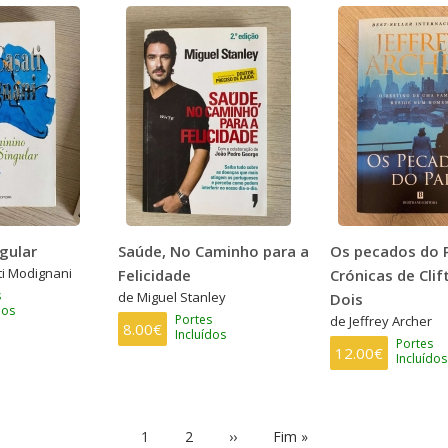
gular
Saúde, No Caminho para a
Os pecados do P
i Modignani
Felicidade
Crónicas de Cli
s
de Miguel Stanley
Dois
dos
Portes
de Jeffrey Archer
8.00€
Incluídos
Portes
12.00€
Incluídos
Página
1
Page
2
Próxima
››
Última
Fim »