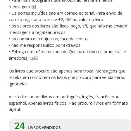
• Para mais fotografias dos livros, não hesite em enviar
mensagem ✉️
• Os portes incluídos são em correio editorial. Para envio de
correio registado acresce +2,40€ ao valor do livro
• os valores dos livros são fixos: peço, sff, que não me enviem
mensagens a regatear preços
• na compra de conjuntos, faço desconto
• não me responsabilizo por extravios
• Entrega em mãos na zona de Queluz e Lisboa (Laranjeiras e
arredores) 🤝🏻
Os livros que procuro são apenas para troca. Mensagens que
receba em como têm os livros que procuro para venda serão
ignoradas.
Aceito trocar por livros em português, inglês, francês e/ou
espanhol. Apenas livros físicos. Não procuro livros em formato
digital.
24
LIVROS VENDIDOS