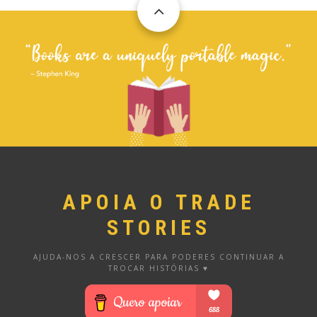
APOIA O TRADE
STORIES
AJUDA-NOS A CRESCER PARA PODERES CONTINUAR A
TROCAR HISTÓRIAS ♥