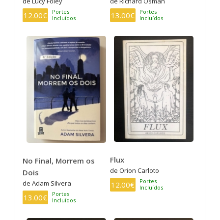
de Lucy Foley
de Richard Osman
Portes
Portes
12.00€
13.00€
Incluídos
Incluídos
Flux
No Final, Morrem os
de Orion Carloto
Dois
Portes
de Adam Silvera
12.00€
Incluídos
Portes
13.00€
Incluídos