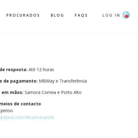
PROCURADOS
BLOG
FAQS
LOG IN
de resposta:
Até 12 horas
s de pagamento:
MBWay e Transferência
a em mãos:
Samora Correia e Porto Alto
meios de contacto
 penso
substack.com/@calmacarola