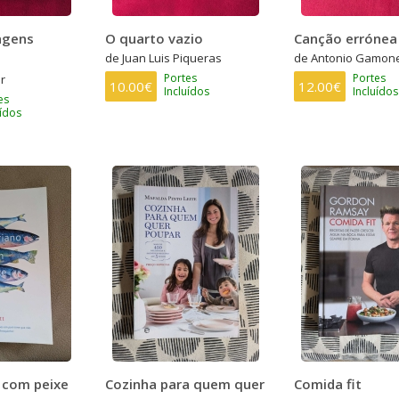
agens
O quarto vazio
Canção errónea
de Juan Luis Piqueras
de Antonio Gamon
Portes
Portes
r
10.00€
12.00€
Incluídos
Incluídos
es
uídos
 com peixe
Cozinha para quem quer
Comida fit