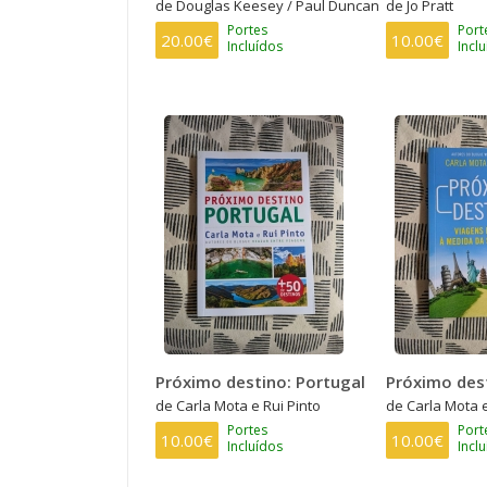
de Douglas Keesey / Paul Duncan
de Jo Pratt
Portes
Port
20.00€
10.00€
Incluídos
Incl
Próximo destino: Portugal
Próximo des
de Carla Mota e Rui Pinto
de Carla Mota e
Portes
Port
10.00€
10.00€
Incluídos
Incl