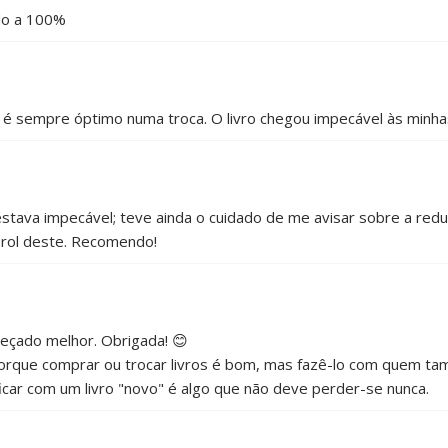
do a 100%
 é sempre óptimo numa troca. O livro chegou impecável às minh
stava impecável; teve ainda o cuidado de me avisar sobre a reduçã
prol deste. Recomendo!
meçado melhor. Obrigada! 😊
porque comprar ou trocar livros é bom, mas fazê-lo com quem t
ficar com um livro "novo" é algo que não deve perder-se nunca.