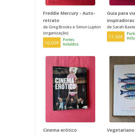
Freddie Mercury - Auto-
Guia para vi
retrato
inspiradoras
de Greg Brooks e Simon Lupton
de Sarah Baxte
(organização)
Port
11.50€
Incl
Portes
10.00€
Incluídos
Cinema erótico
Vegetariano