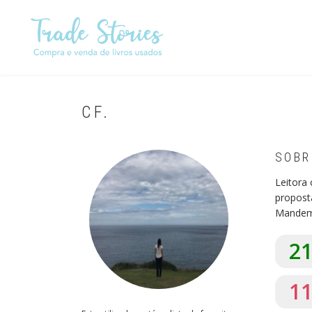
Passar
para
o
conteúdo
principal
CF.
SOBR
Leitora 
proposta
Mandem
2
1