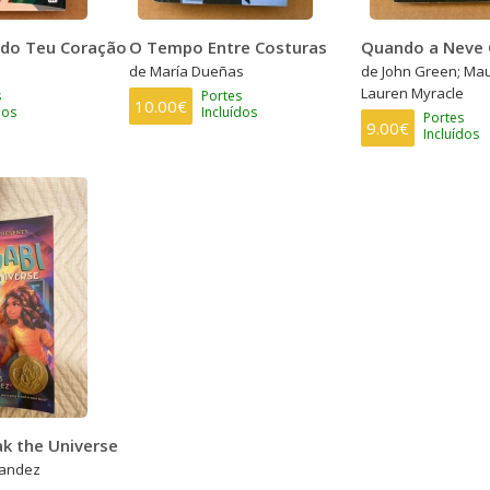
 do Teu Coração
O Tempo Entre Costuras
Quando a Neve 
de María Dueñas
de John Green; Ma
Lauren Myracle
s
Portes
10.00€
dos
Incluídos
Portes
9.00€
Incluídos
ak the Universe
nandez