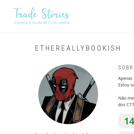
Passar
para
o
conteúdo
principal
ETHEREALLYBOOKISH
SOBR
Apenas 
Estou s
Não me 
dos CTT
1