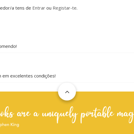
dedor/a tens de
Entrar
ou
Registar-te
.
comendo!
am em excelentes condições!