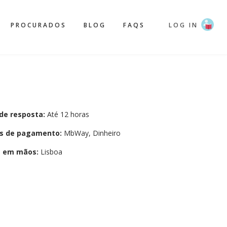
PROCURADOS
BLOG
FAQS
LOG IN
de resposta:
Até 12 horas
s de pagamento:
MbWay, Dinheiro
a em mãos:
Lisboa