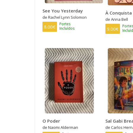
See You Yesterday
À Conquista
de Rachel Lynn Solomon
de Anna Bell
Portes
Porte
8.00€
9.00€
Incluídos
Incluí
O Poder
Sal Gabi Bre
de Naomi Alderman
de Carlos Her