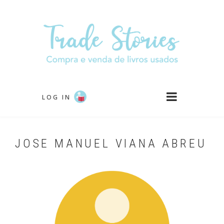
Passar
para
o
conteúdo
principal
LOG IN
JOSE MANUEL VIANA ABREU