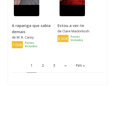
A rapariga que sabia
Estou a ver-te
de Clare Mackintosh
demais
Portes
de M. R. Carey
8.00€
Incluídos
Portes
7.00€
Incluídos
PAGINAÇÃO
Página
1
Page
2
Page
3
Próxima
››
Última
Fim »
atual
página
página