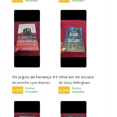
Incluídos
Incluídos
Os jogos da herança #1
Uma luz no escuro
de Jennifer Lynn Barnes
de Stacy Willingham
Portes
Portes
8.00€
9.00€
Incluídos
Incluídos