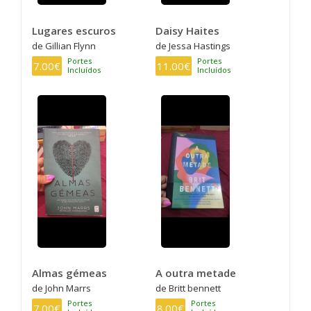
Lugares escuros
Daisy Haites
de Gillian Flynn
de Jessa Hastings
Portes
Portes
7.00€
11.00€
Incluídos
Incluídos
Almas gémeas
A outra metade
de John Marrs
de Britt bennett
Portes
Portes
7.00€
8.00€