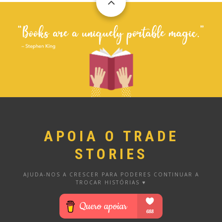
APOIA O TRADE
STORIES
AJUDA-NOS A CRESCER PARA PODERES CONTINUAR A
TROCAR HISTÓRIAS ♥