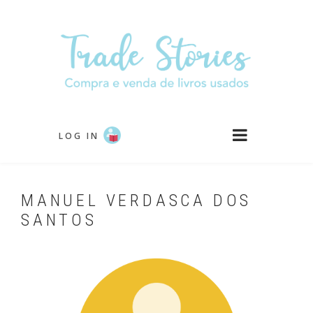
Passar
para
o
conteúdo
principal
LOG IN
MANUEL VERDASCA DOS
SANTOS