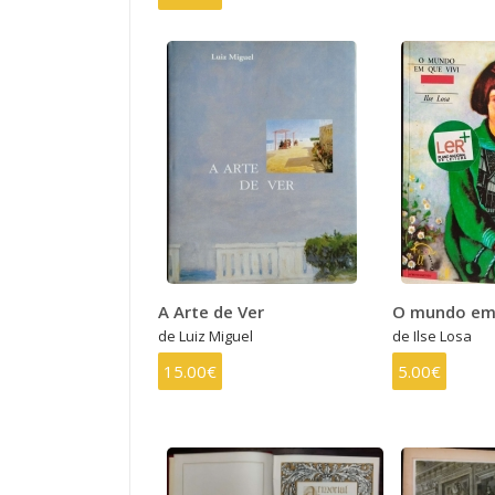
A Arte de Ver
O mundo em 
de Luiz Miguel
de Ilse Losa
15.00€
5.00€