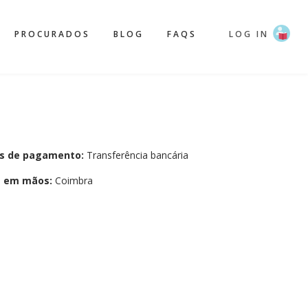
PROCURADOS
BLOG
FAQS
LOG IN
s de pagamento:
Transferência bancária
a em mãos:
Coimbra