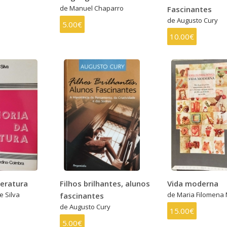
de Manuel Chaparro
Fascinantes
de Augusto Cury
5.00€
10.00€
teratura
Filhos brilhantes, alunos
Vida moderna
e Silva
de Maria Filomena
fascinantes
de Augusto Cury
15.00€
5.00€