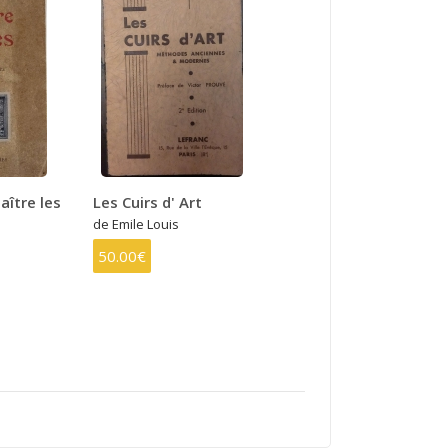
aître les
Les Cuirs d' Art
de Emile Louis
50.00€