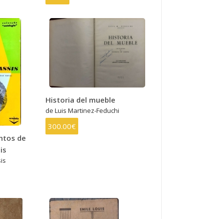
Historia del mueble
de Luis Martinez-Feduchi
300.00€
ntos de
is
is