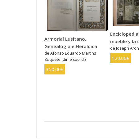
Enciclopedia
Armorial Lusitano,
mueble y la 
Genealogia e Heráldica
de Joseph Aro
de Afonso Eduardo Martins
120.00€
Zuquete (dir. e coord.)
350.00€
PAGINAÇÃO