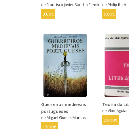
de Francisco Javier Sancho Fermín
de Philip Roth
3.00€
5.00€
Guerreiros medievais
Teoria da Li
de Vítor Aguiar 
portugueses
de Miguel Gomes Martins
20.00€
15.00€