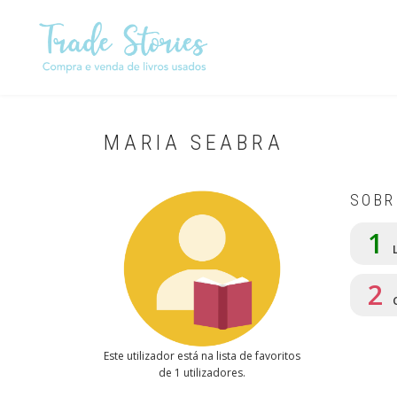
Passar
para
o
conteúdo
principal
MARIA SEABRA
SOBR
1
L
2
Este utilizador está na lista de favoritos
de 1 utilizadores.