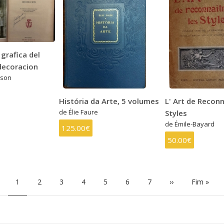
 grafica del
decoracion
nson
História da Arte, 5 volumes
L' Art de Reconn
de Élie Faure
Styles
de Émile-Bayard
125.00€
50.00€
Página
1
Page
2
Page
3
Page
4
Page
5
Page
6
Page
7
Próxima
››
Última
Fim »
atual
página
página