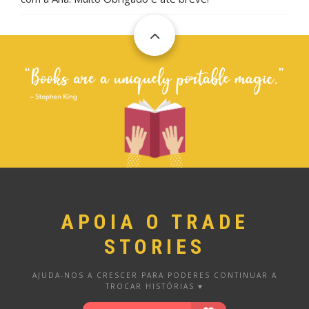
APOIA O TRADE
STORIES
AJUDA-NOS A CRESCER PARA PODERES CONTINUAR A
TROCAR HISTÓRIAS ♥