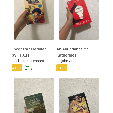
Encontrar Meridian
An Abundance of
(W.I.T.C.H)
Katherines
de Elizabeth Lenhard
de John Green
Portes
4.00€
5.00€
Incluídos