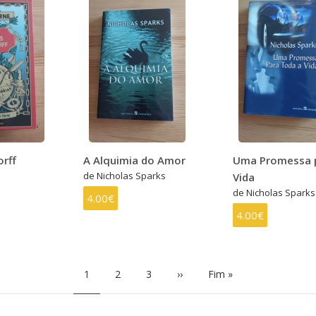
rff
A Alquimia do Amor
Uma Promessa p
de Nicholas Sparks
Vida
de Nicholas Sparks
4.00€
4.00€
Página
1
Page
2
Page
3
Próxima
››
Última
Fim »
atual
página
página