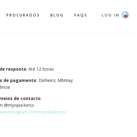
PROCURADOS
BLOG
FAQS
LOG IN
de resposta:
Até 12 horas
s de pagamento:
Dinheiro; MbWay;
ência
meios de contacto
m @myopia.livros
www.instagram.com/myopia.livros/