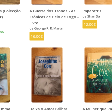
ia (Colecção
A Guerra dos Tronos - As
Imperatriz
de Shan Sa
r)
Crónicas de Gelo de Fogo -
Livro I
12.00€
s
de George R. R. Martin
dos
16.00€
 Emma
Deixa o Amor Brilhar
A Mulher que Pa