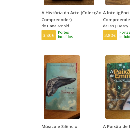
A História da Arte (Colecção
A Inteligênc
Compreender)
Compreende
de Dana Arnold
de Ian J. Deary
Portes
Porte
3.80€
3.80€
Incluídos
Incluí
Música e Silêncio
A Paixão de