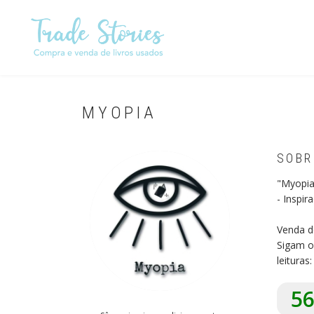
Passar
para
o
conteúdo
principal
MYOPIA
SOBR
"Myopia
- Inspi
Venda d
Sigam o
leituras
5