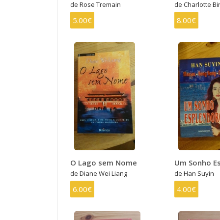
de Rose Tremain
de Charlotte B
5.00€
8.00€
O Lago sem Nome
Um Sonho E
de Diane Wei Liang
de Han Suyin
6.00€
4.00€