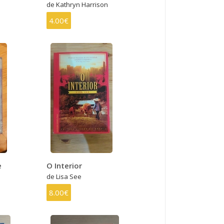
de Kathryn Harrison
4.00€
e
O Interior
de Lisa See
8.00€