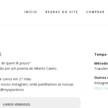
INÍCIO
REGRAS DO SITE
COMPRAR
E
Tempo 
 de quem lê pouco"
Método
rado por um poema de Alberto Caeiro.
Transfer
Outros 
e Livros em 2.ª mão.
Instagra
 nosso Instagram, onde partilhamos as nossas
https://
: @myopia.livros
6
LIVROS VENDIDOS