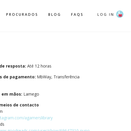
PROCURADOS
BLOG
FAQS
LOG IN
de resposta:
Até 12 horas
s de pagamento:
MbWay, Transferência
a em mãos:
Lamego
meios de contacto
am
nstagram.com/agamerslibrary
ds
/www.goodreads.com/user/show/69647310-nuno-