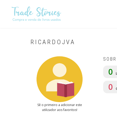
Passar
para
o
conteúdo
principal
RICARDOJVA
SOBR
0
L
0
Sê o primeiro a adicionar este
utilizador aos favoritos!