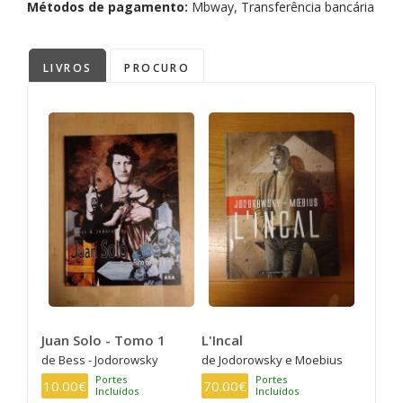
Métodos de pagamento:
Mbway, Transferência bancária
LIVROS
PROCURO
Juan Solo - Tomo 1
L'Incal
de Bess - Jodorowsky
de Jodorowsky e Moebius
Portes
Portes
10.00€
70.00€
Incluídos
Incluídos