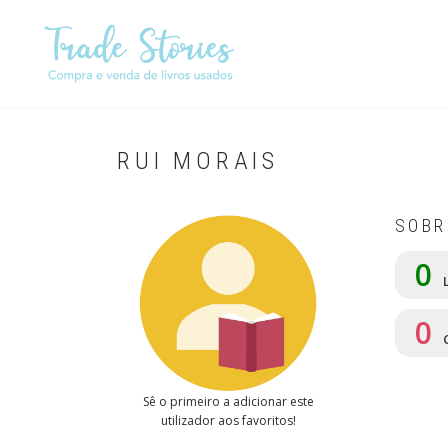
Passar
para
o
conteúdo
principal
RUI MORAIS
SOBR
0
L
0
Sê o primeiro a adicionar este
utilizador aos favoritos!