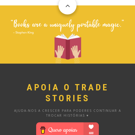
APOIA O TRADE
STORIES
AJUDA-NOS A CRESCER PARA PODERES CONTINUAR A
TROCAR HISTÓRIAS ♥