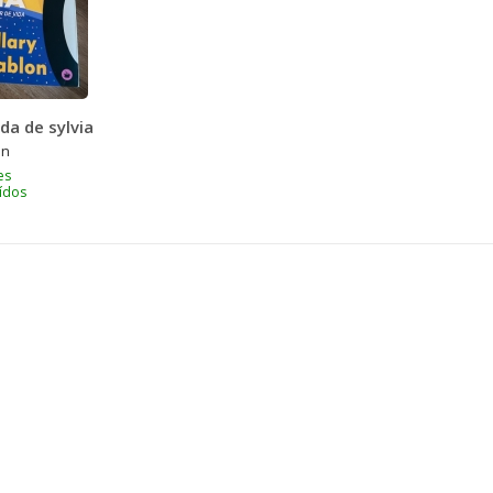
da de sylvia
on
es
uídos