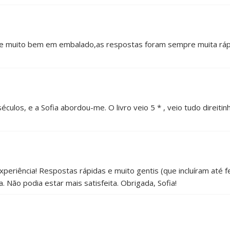
o e muito bem em embalado,as respostas foram sempre muita rápi
culos, e a Sofia abordou-me. O livro veio 5 * , veio tudo direitin
periência! Respostas rápidas e muito gentis (que incluíram até fe
ão podia estar mais satisfeita. Obrigada, Sofia!