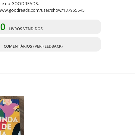
me no GOODREADS:
/www.goodreads.com/user/show/137955645
10
LIVROS VENDIDOS
9
COMENTÁRIOS
(VER FEEDBACK)