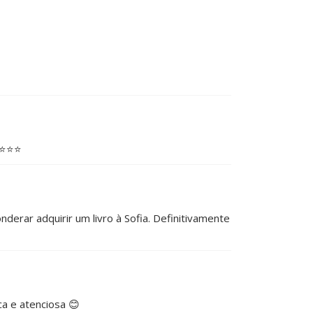
️⭐️⭐️
erar adquirir um livro à Sofia. Definitivamente
a e atenciosa 😊