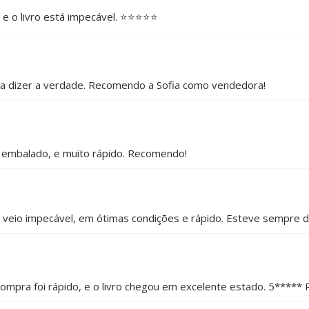
o livro está impecável. ⭐️⭐️⭐️⭐️⭐️
ara dizer a verdade. Recomendo a Sofia como vendedora!
 embalado, e muito rápido. Recomendo!
vro veio impecável, em ótimas condições e rápido. Esteve sempre 
compra foi rápido, e o livro chegou em excelente estado. 5*****