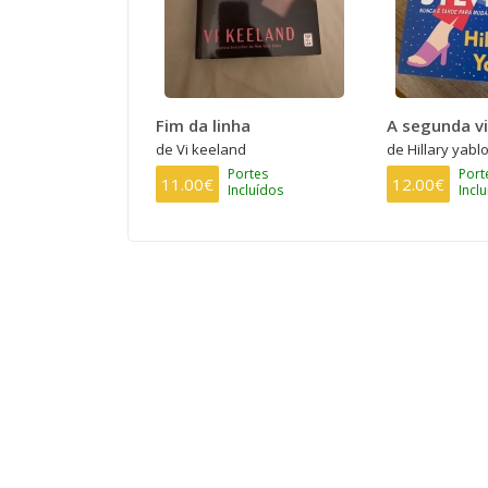
Fim da linha
A segunda vi
de Vi keeland
de Hillary yabl
Portes
Port
11.00€
12.00€
Incluídos
Incl