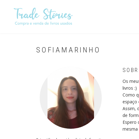
Passar
para
o
conteúdo
principal
SOFIAMARINHO
SOBR
Os meus
livros :)
Como qua
espaço 
Assim, d
de forma
Espero q
mesma f