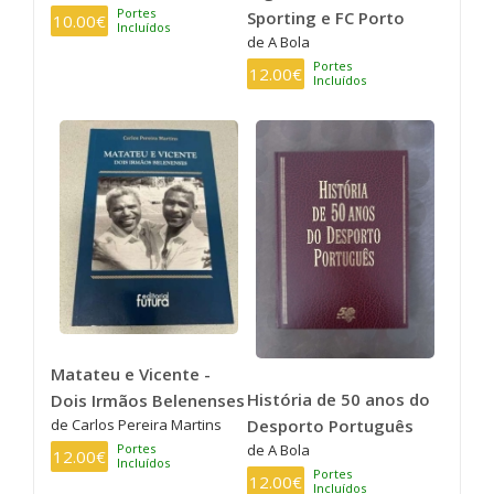
Portes
Sporting e FC Porto
10.00€
Incluídos
de A Bola
Portes
12.00€
Incluídos
Matateu e Vicente -
História de 50 anos do
Dois Irmãos Belenenses
Desporto Português
de Carlos Pereira Martins
de A Bola
Portes
12.00€
Incluídos
Portes
12.00€
Incluídos