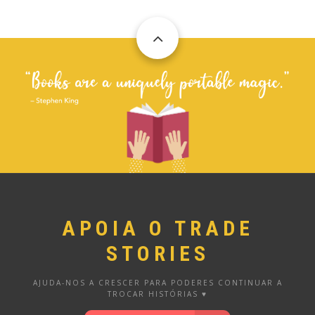
APOIA O TRADE
STORIES
AJUDA-NOS A CRESCER PARA PODERES CONTINUAR A
TROCAR HISTÓRIAS ♥