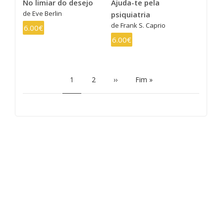
No limiar do desejo
Ajuda-te pela
de Eve Berlin
psiquiatria
de Frank S. Caprio
6.00€
6.00€
PAGINAÇÃO
Página
1
Page
2
Próxima
››
Última
Fim »
atual
página
página