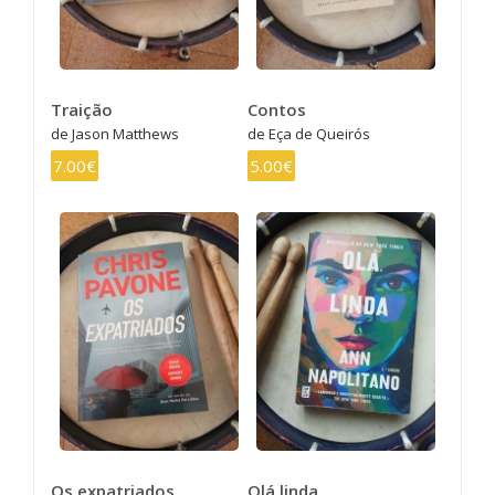
Traição
Contos
de Jason Matthews
de Eça de Queirós
7.00€
5.00€
Os expatriados
Olá linda