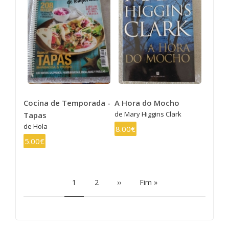
Cocina de Temporada -
A Hora do Mocho
de Mary Higgins Clark
Tapas
de Hola
8.00€
5.00€
PAGINAÇÃO
Página
1
Page
2
Próxima
››
Última
Fim »
atual
página
página