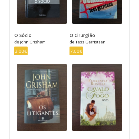
O Sócio
O Cirurgião
de John Grisham
de Tess Gerristsen
3.00€
7.00€