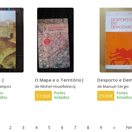
 |
O Mapa e o Território|
Desporto e Dem
Campos
de Michel Houellebecq
de Manuel Sérgio
es
Portes
Portes
17.50€
25.00€
uídos
Incluídos
Incluídos
ágina
Page
2
Page
3
Page
4
Page
5
Page
6
Page
7
Page
8
Page
9
Próxima
››
Últ
Fim
ual
página
pág