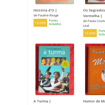
História d'O |
Os Segredos
de Pauline Reage
Vermelha |
Portes
de Paula Cosme
13.00€
Incluídos
Leal
Port
13.00€
Incl
A Turma |
Humor de M