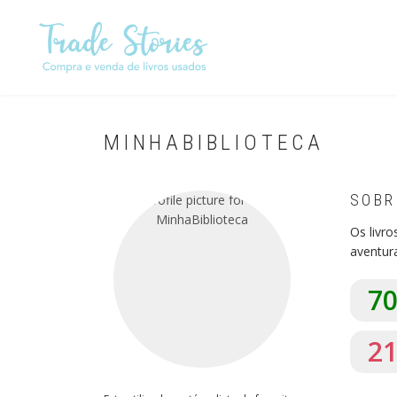
Passar
para
o
conteúdo
principal
MINHABIBLIOTECA
SOBR
Os livr
aventur
7
2