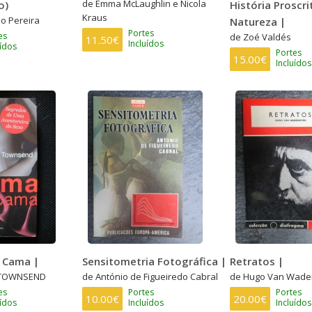
de Emma McLaughlin e Nicola
o)
História Proscr
Kraus
io Pereira
Natureza |
Portes
es
de Zoé Valdés
11.50€
Incluídos
uídos
Portes
15.00€
Incluídos
 Cama |
Sensitometria Fotográfica |
Retratos |
 TOWNSEND
de António de Figueiredo Cabral
de Hugo Van Wad
es
Portes
Portes
10.00€
20.00€
uídos
Incluídos
Incluídos