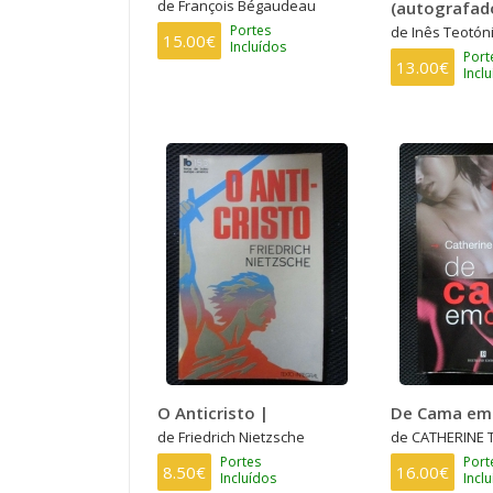
de François Bégaudeau
(autografad
Portes
de Inês Teotón
15.00€
Incluídos
Port
13.00€
Incl
O Anticristo |
De Cama em
de Friedrich Nietzsche
de CATHERINE
Portes
Port
8.50€
16.00€
Incluídos
Incl