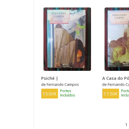
Psiché |
A Casa do Pó
de Fernando Campos
de Fernando 
Portes
Port
15.00€
17.50€
Incluídos
Incl
PAGINAÇÃO
P
1
at