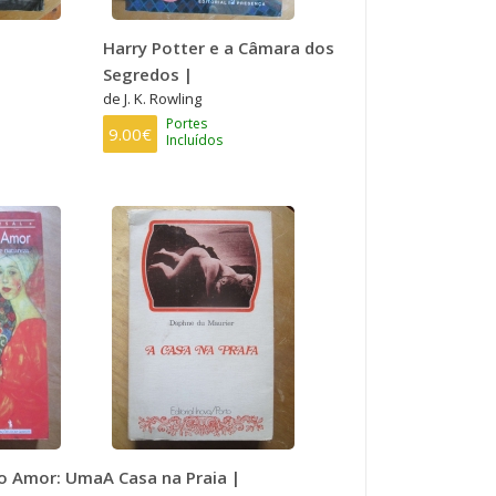
Harry Potter e a Câmara dos
Segredos |
de J. K. Rowling
Portes
9.00€
Incluídos
ro Amor: Uma
A Casa na Praia |