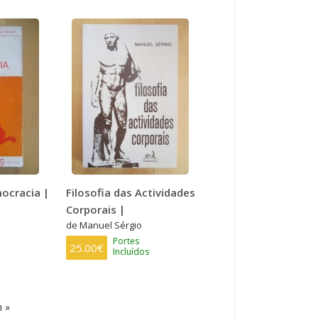
ocracia |
Filosofia das Actividades
Corporais |
de Manuel Sérgio
Portes
25.00€
Incluídos
ima
 »
ina