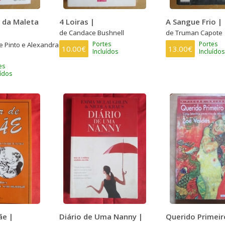
 da Maleta
4 Loiras |
A Sangue Frio |
de Candace Bushnell
de Truman Capote
Portes
Portes
 Pinto e Alexandra
10.00€
13.00€
Incluídos
Incluídos
es
uídos
ãe |
Diário de Uma Nanny |
Querido Primei