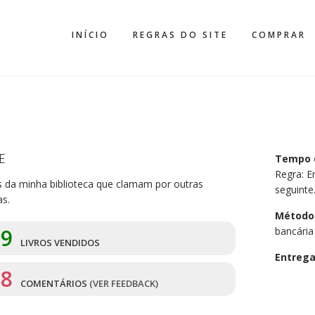
INÍCIO
REGRAS DO SITE
COMPRAR
E
Tempo 
Regra: En
os da minha biblioteca que clamam por outras
seguinte
as.
Método
09
bancária
LIVROS VENDIDOS
Entreg
18
COMENTÁRIOS
(VER FEEDBACK)