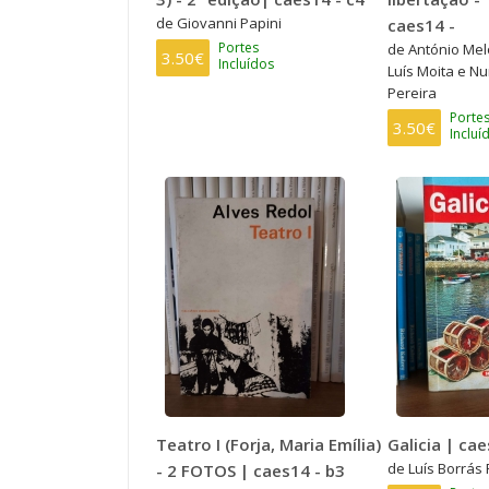
de Giovanni Papini
caes14 -
Portes
de António Melo
3.50€
Incluídos
Luís Moita e N
Pereira
Porte
3.50€
Incluí
Teatro I (Forja, Maria Emília)
Galicia | cae
de Luís Borrás 
- 2 FOTOS | caes14 - b3