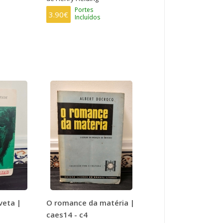
Portes
3.90€
Incluídos
veta |
O romance da matéria |
caes14 - c4