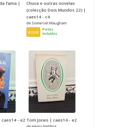
da fama |
Chuva e outras novelas
(colecção Dois Mundos 22) |
caes14 - c4
de Somerset Maugham
Portes
4.00€
Incluídos
| caes14 - e2
Tom Jones | caes14 - e2
de Henry Fielding