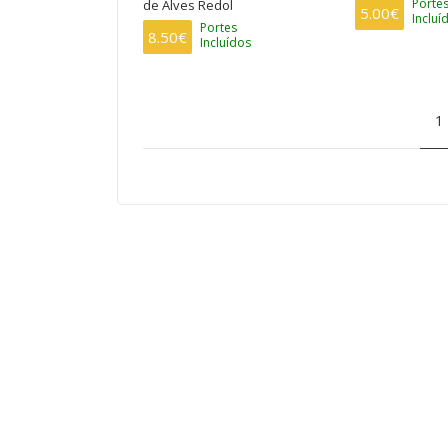
Porte
de Alves Redol
5.00€
Incluí
Portes
8.50€
Incluídos
PAGINAÇÃO
P
1
at