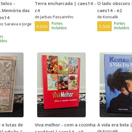
Selos -
Terra encharcada | caes14 -
O lado obscuro 
A Memória das
c4
caes14 - e2
de Jarbas Passarinho
de Konsalik
aes14
Portes
Portes
o Saraiva e Jorge
6.00€
3.50€
Incluídos
Incluídos
es
uídos
 e lutas de
Viva melhor - com a cozinha
A vida era bela 
de Konsalik
1ª edição |
saudável | caes14 - a3