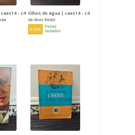
 caes14 - c4
Olhos de àgua | caes14 - c4
nda
de Alves Redol
Portes
9.50€
Incluídos