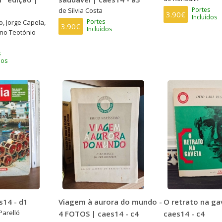
Portes
de Sílvia Costa
3.90€
Incluídos
Portes
, Jorge Capela,
3.90€
Incluídos
uno Teotónio
s
dos
s14 - d1
Viagem à aurora do mundo -
O retrato na ga
Parelló
4 FOTOS | caes14 - c4
caes14 - c4