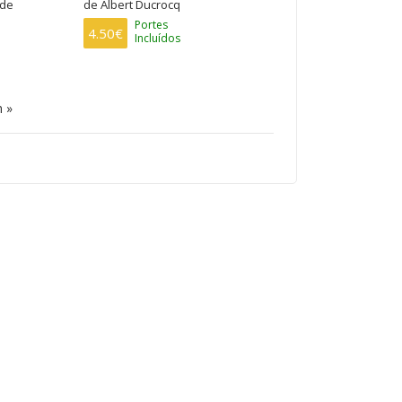
nde
de Albert Ducrocq
Portes
4.50€
Incluídos
ima
 »
ina