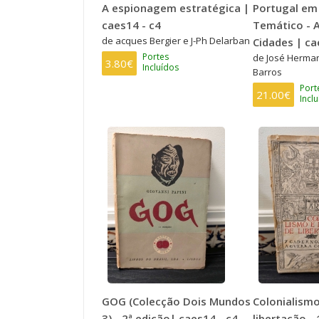
A espionagem estratégica |
Portugal em 
caes14 - c4
Temático - 
de acques Bergier e J-Ph Delarban
Cidades | c
Portes
de José Herman
3.80€
Incluídos
Barros
Port
21.00€
Incl
GOG (Colecção Dois Mundos
Colonialismo
3) - 2ª edição| caes14 - c4
libertação - 