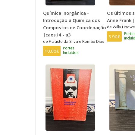
Química Inorgânica -
Os últimos 
Introdução à Química dos
Anne Frank |
de Willy Lindwe
Compostos de Coordenação
Porte
|caes14 - a3
3.90€
Incluí
de Fraústo da Silva e Romão Dias
Portes
10.00€
Incluídos