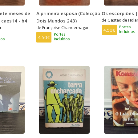
sete meses de
A primeira esposa (Colecção
Os escorpiões |
de Gastão de Hola
 caes14 - b4
Dois Mundos 243)
Portes
r
de Françoise Chandernagor
4.50€
Incluídos
s
Portes
4.50€
dos
Incluídos