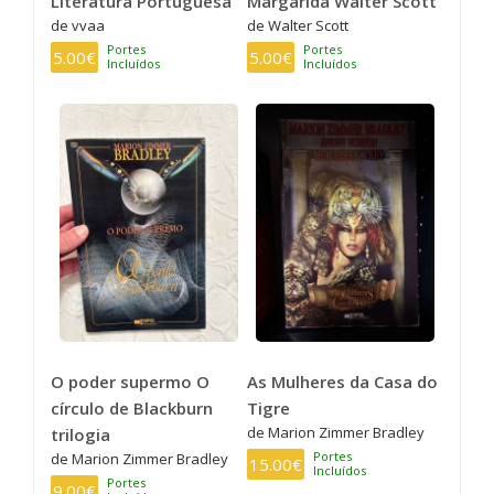
Literatura Portuguesa
Margarida Walter Scott
de vvaa
de Walter Scott
Portes
Portes
5.00€
5.00€
Incluídos
Incluídos
O poder supermo O
As Mulheres da Casa do
círculo de Blackburn
Tigre
de Marion Zimmer Bradley
trilogia
Portes
de Marion Zimmer Bradley
15.00€
Incluídos
Portes
9.00€