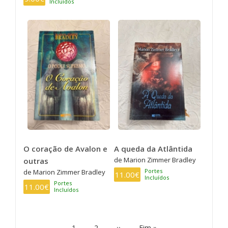
Incluídos
O coração de Avalon e
A queda da Atlântida
de Marion Zimmer Bradley
outras
Portes
de Marion Zimmer Bradley
11.00€
Incluídos
Portes
11.00€
Incluídos
PAGINAÇÃO
Página
1
Page
2
Próxima
››
Última
Fim »