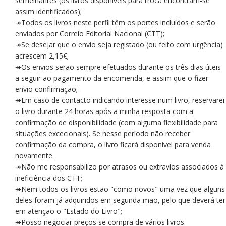
semelhantes (os livros disponíveis para troca encontram-se
assim identificados);
↠Todos os livros neste perfil têm os portes incluídos e serão
enviados por Correio Editorial Nacional (CTT);
↠Se desejar que o envio seja registado (ou feito com urgência)
acrescem 2,15€;
↠Os envios serão sempre efetuados durante os três dias úteis
a seguir ao pagamento da encomenda, e assim que o fizer
envio confirmação;
↠Em caso de contacto indicando interesse num livro, reservarei
o livro durante 24 horas após a minha resposta com a
confirmação de disponibilidade (com alguma flexibilidade para
situações excecionais). Se nesse período não receber
confirmação da compra, o livro ficará disponível para venda
novamente.
↠Não me responsabilizo por atrasos ou extravios associados à
ineficiência dos CTT;
↠Nem todos os livros estão "como novos" uma vez que alguns
deles foram já adquiridos em segunda mão, pelo que deverá ter
em atenção o "Estado do Livro";
↠Posso negociar preços se compra de vários livros.